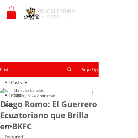
Post
Sign Up
All Posts
Christian Canales
All Posts
Sep 20, 2024
2 min read
Diego Romo: El Guerrero
BKB
Ecuatoriano que Brilla
BKFC
en BKFC
BYB
Featured